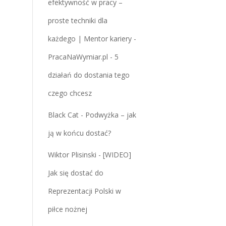
efektywność w pracy –
proste techniki dla
każdego | Mentor kariery -
PracaNaWymiar.pl
-
5
działań do dostania tego
czego chcesz
Black Cat
-
Podwyżka – jak
ją w końcu dostać?
Wiktor Plisinski
-
[WIDEO]
Jak się dostać do
Reprezentacji Polski w
piłce nożnej