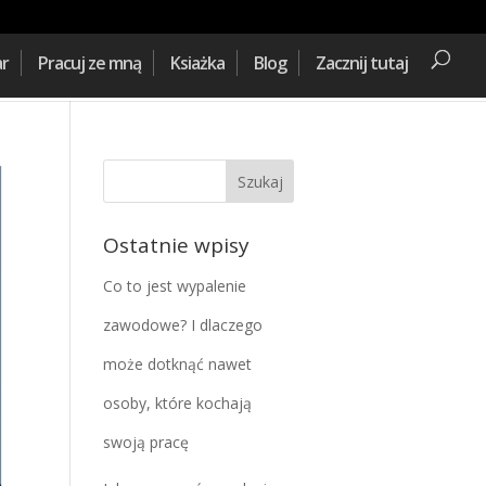
ar
Pracuj ze mną
Ksiażka
Blog
Zacznij tutaj
Ostatnie wpisy
Co to jest wypalenie
zawodowe? I dlaczego
może dotknąć nawet
osoby, które kochają
swoją pracę