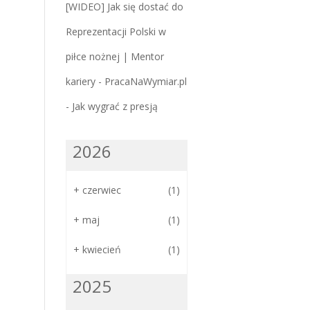
[WIDEO] Jak się dostać do
Reprezentacji Polski w
piłce nożnej | Mentor
kariery - PracaNaWymiar.pl
-
Jak wygrać z presją
2026
+
czerwiec
(1)
+
maj
(1)
+
kwiecień
(1)
2025