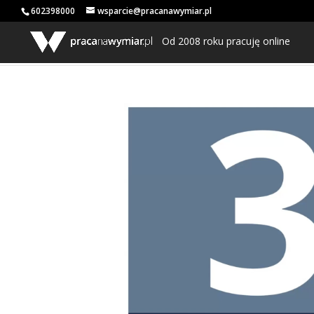
602398000
wsparcie@pracanawymiar.pl
Od 2008 roku pracuję online