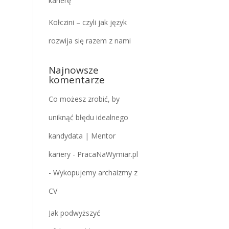
karierę
Kołczini – czyli jak język
rozwija się razem z nami
Najnowsze
komentarze
Co możesz zrobić, by
uniknąć błędu idealnego
kandydata | Mentor
kariery - PracaNaWymiar.pl
-
Wykopujemy archaizmy z
CV
Jak podwyższyć