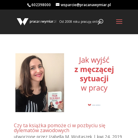
602398000
wsparcie@pracanawymiar.pl
Od 2008 roku pracuję online
Czy ta książka pomoże ci w pozbyciu się
dylematów zawodowych
utworzone przez
Izabella M. Wojtaszek
|
kwi 24, 2019