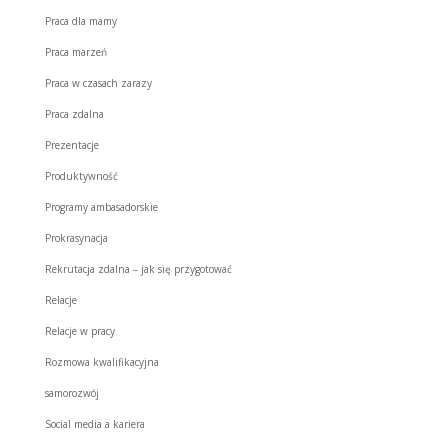
Praca dla mamy
Praca marzeń
Praca w czasach zarazy
Praca zdalna
Prezentacje
Produktywność
Programy ambasadorskie
Prokrasynacja
Rekrutacja zdalna – jak się przygotować
Relacje
Relacje w pracy
Rozmowa kwalifikacyjna
samorozwój
Social media a kariera