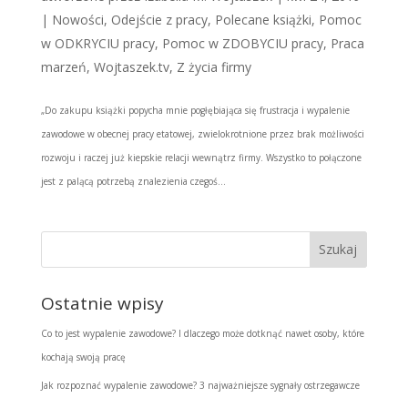
|
Nowości
,
Odejście z pracy
,
Polecane książki
,
Pomoc
w ODKRYCIU pracy
,
Pomoc w ZDOBYCIU pracy
,
Praca
marzeń
,
Wojtaszek.tv
,
Z życia firmy
„Do zakupu książki popycha mnie pogłębiająca się frustracja i wypalenie
zawodowe w obecnej pracy etatowej, zwielokrotnione przez brak możliwości
rozwoju i raczej już kiepskie relacji wewnątrz firmy. Wszystko to połączone
jest z palącą potrzebą znalezienia czegoś...
Ostatnie wpisy
Co to jest wypalenie zawodowe? I dlaczego może dotknąć nawet osoby, które
kochają swoją pracę
Jak rozpoznać wypalenie zawodowe? 3 najważniejsze sygnały ostrzegawcze