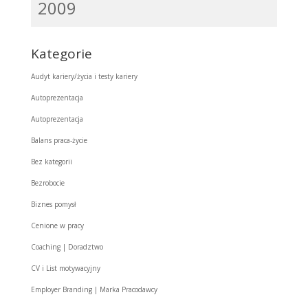
2009
Kategorie
Audyt kariery/życia i testy kariery
Autoprezentacja
Autoprezentacja
Balans praca-życie
Bez kategorii
Bezrobocie
Biznes pomysł
Cenione w pracy
Coaching | Doradztwo
CV i List motywacyjny
Employer Branding | Marka Pracodawcy