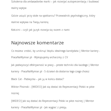
Szkolenia dla ambasadorów marki – jak rozwijać autoprezentację i budować
realny wpływ
Gdzie usiąść przy stole na spotkaniu? Przewodnik psychologiczny, który
realnie wpływa na Twoją karierę
Kołczini – czyli jak język rozwija się razem z nami
Najnowsze komentarze
Co możesz zrobić, by uniknąć błędu idealnego kandydata | Mentor kariery -
PracaNaWymiar.pl
-
Wykopujemy archaizmy z CV
Jak podwyższyć efektywność w pracy – proste techniki dla każdego | Mentor
kariery - PracaNaWymiar.pl
-
5 działań do dostania tego czego chcesz
Black Cat
-
Podwyżka – jak ją w końcu dostać?
Wiktor Plisinski
-
[WIDEO] Jak się dostać do Reprezentacji Polski w piłce
nożnej
[WIDEO] Jak się dostać do Reprezentacji Polski w piłce nożnej | Mentor
kariery - PracaNaWymiar.pl
-
Jak wygrać z presją