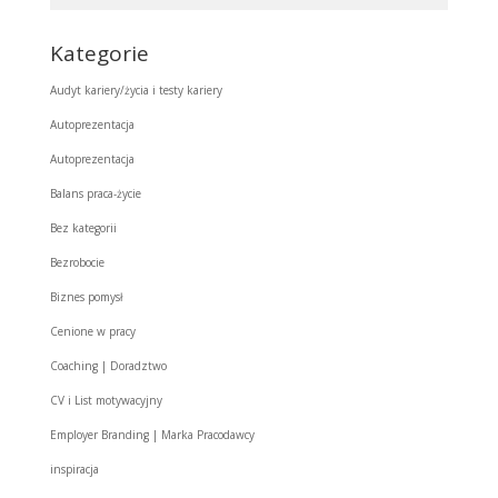
Kategorie
Audyt kariery/życia i testy kariery
Autoprezentacja
Autoprezentacja
Balans praca-życie
Bez kategorii
Bezrobocie
Biznes pomysł
Cenione w pracy
Coaching | Doradztwo
CV i List motywacyjny
Employer Branding | Marka Pracodawcy
inspiracja