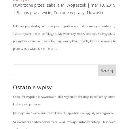
utworzone przez
Izabella M. Wojtaszek
|
mar 13, 2019
|
Balans praca-życie
,
Cenione w pracy
,
Nowości
Nikt nie jest idealny. A już na pewno perfekcyjni ludzie nie są autentyczni,
a autentyczni nie są perfekcyjni. Nie wiem czy wiesz, że chociaż oferty pracy
przygotowuje się pod tzw. idealnego kandydata, to osoby które zdobywają te
prace często wcale takie nie są....
Ostatnie wpisy
Co to jest wypalenie zawodowe? I dlaczego może dotknąć nawet osoby, które
kochają swoją pracę
Jak rozpoznać wypalenie zawodowe? 3 najważniejsze sygnały ostrzegawcze
Szkolenia dla ambasadorów marki – jak rozwijać autoprezentację i budować