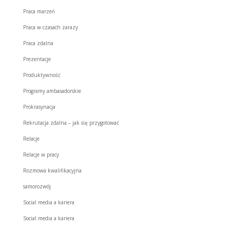
Praca marzeń
Praca w czasach zarazy
Praca zdalna
Prezentacje
Produktywność
Programy ambasadorskie
Prokrasynacja
Rekrutacja zdalna – jak się przygotować
Relacje
Relacje w pracy
Rozmowa kwalifikacyjna
samorozwój
Social media a kariera
Social media a kariera