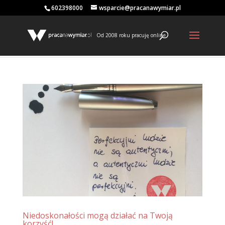
602398000
wsparcie@pracanawymiar.pl
Od 2008 roku pracuję online
Niedoskonałości mogą działać na Twoją
korzyść!