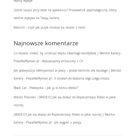
realny wpływ
Gdzie usiąść przy stole na spotkaniu? Przewodnik psychologiczny, który
realnie wpływa na Twoją karierę
Kołczini – czyli jak język rozwija się razem z nami
Najnowsze komentarze
Co możesz zrobić, by uniknąć błędu idealnego kandydata | Mentor kariery -
PracaNaWymiar.pl
-
Wykopujemy archaizmy z CV
Jak podwyższyć efektywność w pracy – proste techniki dla każdego | Mentor
kariery - PracaNaWymiar.pl
-
5 działań do dostania tego czego chcesz
Black Cat
-
Podwyżka – jak ją w końcu dostać?
Wiktor Plisinski
-
[WIDEO] Jak się dostać do Reprezentacji Polski w piłce
nożnej
[WIDEO] Jak się dostać do Reprezentacji Polski w piłce nożnej | Mentor
kariery - PracaNaWymiar.pl
-
Jak wygrać z presją