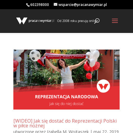
602398000
wsparcie@pracanawymiar.pl
Od 2008 roku pracuję online
[WIDEO] Jak się dostać do Reprezentacji Polski
w piłce nożnej
utworzone przez
Izabella M. Wojtaszek
|
maj 22, 2019