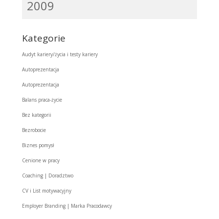
2009
Kategorie
Audyt kariery/życia i testy kariery
Autoprezentacja
Autoprezentacja
Balans praca-życie
Bez kategorii
Bezrobocie
Biznes pomysł
Cenione w pracy
Coaching | Doradztwo
CV i List motywacyjny
Employer Branding | Marka Pracodawcy