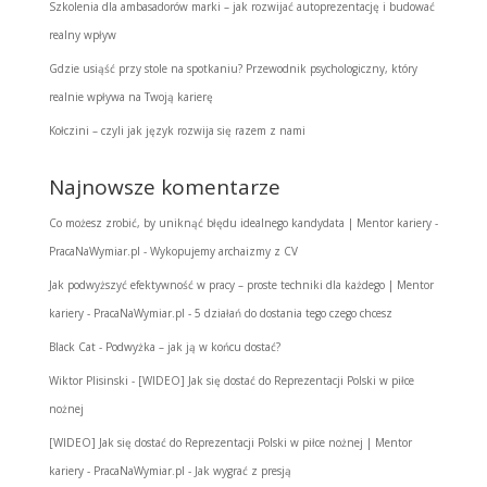
Szkolenia dla ambasadorów marki – jak rozwijać autoprezentację i budować
realny wpływ
Gdzie usiąść przy stole na spotkaniu? Przewodnik psychologiczny, który
realnie wpływa na Twoją karierę
Kołczini – czyli jak język rozwija się razem z nami
Najnowsze komentarze
Co możesz zrobić, by uniknąć błędu idealnego kandydata | Mentor kariery -
PracaNaWymiar.pl
-
Wykopujemy archaizmy z CV
Jak podwyższyć efektywność w pracy – proste techniki dla każdego | Mentor
kariery - PracaNaWymiar.pl
-
5 działań do dostania tego czego chcesz
Black Cat
-
Podwyżka – jak ją w końcu dostać?
Wiktor Plisinski
-
[WIDEO] Jak się dostać do Reprezentacji Polski w piłce
nożnej
[WIDEO] Jak się dostać do Reprezentacji Polski w piłce nożnej | Mentor
kariery - PracaNaWymiar.pl
-
Jak wygrać z presją