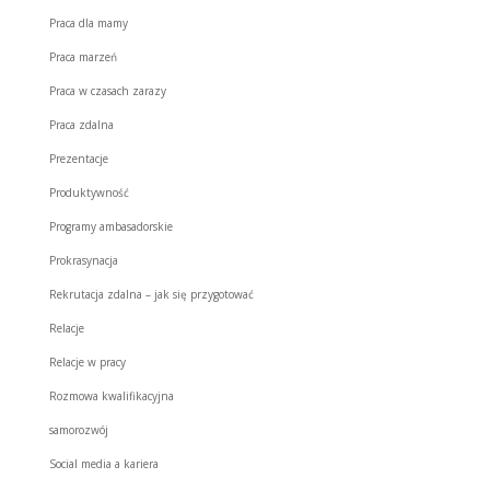
Praca dla mamy
Praca marzeń
Praca w czasach zarazy
Praca zdalna
Prezentacje
Produktywność
Programy ambasadorskie
Prokrasynacja
Rekrutacja zdalna – jak się przygotować
Relacje
Relacje w pracy
Rozmowa kwalifikacyjna
samorozwój
Social media a kariera