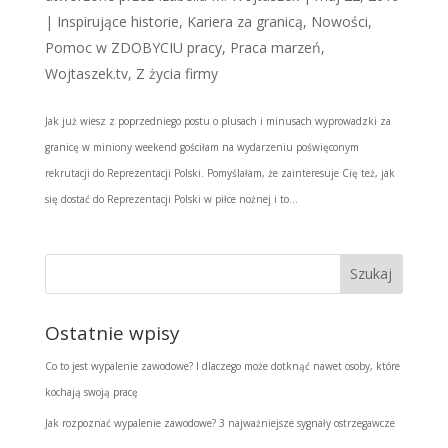
|
Inspirujące historie
,
Kariera za granicą
,
Nowości
,
Pomoc w ZDOBYCIU pracy
,
Praca marzeń
,
Wojtaszek.tv
,
Z życia firmy
Jak już wiesz z poprzedniego postu o plusach i minusach wyprowadzki za
granicę w miniony weekend gościłam na wydarzeniu poświęconym
rekrutacji do Reprezentacji Polski. Pomyślałam, że zainteresuje Cię też, jak
się dostać do Reprezentacji Polski w piłce nożnej i to...
Ostatnie wpisy
Co to jest wypalenie zawodowe? I dlaczego może dotknąć nawet osoby, które
kochają swoją pracę
Jak rozpoznać wypalenie zawodowe? 3 najważniejsze sygnały ostrzegawcze