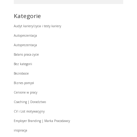
Kategorie
Audyt kariery/życia i testy kariery
Autoprezentacja
Autoprezentacja
Balans praca-życie
Bez kategorii
Bezrobocie
Biznes pomysł
Cenione w pracy
Coaching | Doradztwo
CV i List motywacyjny
Employer Branding | Marka Pracodawcy
inspiracja