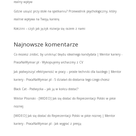
realny wpływ
Gdzie usiąść przy stole na spotkaniu? Przewodnik psychologiczny, który
realnie wpływa na Twoją karierę
Kołczini – czyli jak język rozwija się razem z nami
Najnowsze komentarze
Co możesz zrobić, by uniknąć błędu idealnego kandydata | Mentor kariery -
PracaNaWymiar.pl
-
Wykopujemy archaizmy z CV
Jak podwyższyć efektywność w pracy – proste techniki dla każdego | Mentor
kariery - PracaNaWymiar.pl
-
5 działań do dostania tego czego chcesz
Black Cat
-
Podwyżka – jak ją w końcu dostać?
Wiktor Plisinski
-
[WIDEO] Jak się dostać do Reprezentacji Polski w piłce
nożnej
[WIDEO] Jak się dostać do Reprezentacji Polski w piłce nożnej | Mentor
kariery - PracaNaWymiar.pl
-
Jak wygrać z presją