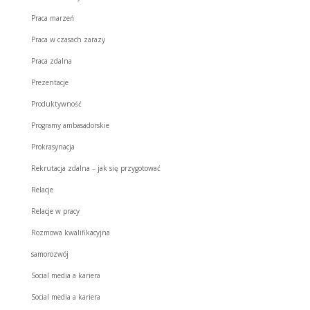
Praca marzeń
Praca w czasach zarazy
Praca zdalna
Prezentacje
Produktywność
Programy ambasadorskie
Prokrasynacja
Rekrutacja zdalna – jak się przygotować
Relacje
Relacje w pracy
Rozmowa kwalifikacyjna
samorozwój
Social media a kariera
Social media a kariera