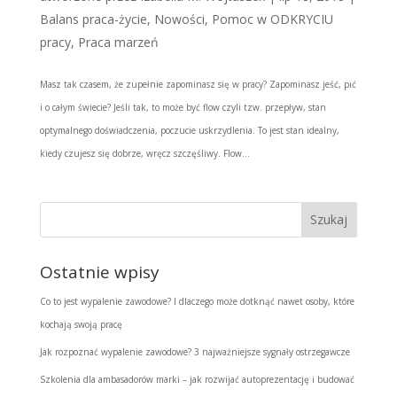
Balans praca-życie
,
Nowości
,
Pomoc w ODKRYCIU
pracy
,
Praca marzeń
Masz tak czasem, że zupełnie zapominasz się w pracy? Zapominasz jeść, pić
i o całym świecie? Jeśli tak, to może być flow czyli tzw. przepływ, stan
optymalnego doświadczenia, poczucie uskrzydlenia. To jest stan idealny,
kiedy czujesz się dobrze, wręcz szczęśliwy. Flow...
Ostatnie wpisy
Co to jest wypalenie zawodowe? I dlaczego może dotknąć nawet osoby, które
kochają swoją pracę
Jak rozpoznać wypalenie zawodowe? 3 najważniejsze sygnały ostrzegawcze
Szkolenia dla ambasadorów marki – jak rozwijać autoprezentację i budować