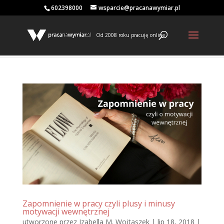
602398000
wsparcie@pracanawymiar.pl
Od 2008 roku pracuję online
Zapomnienie w pracy czyli plusy i minusy
motywacji wewnętrznej
utworzone przez
Izabella M. Wojtaszek
|
lip 18, 2018
|