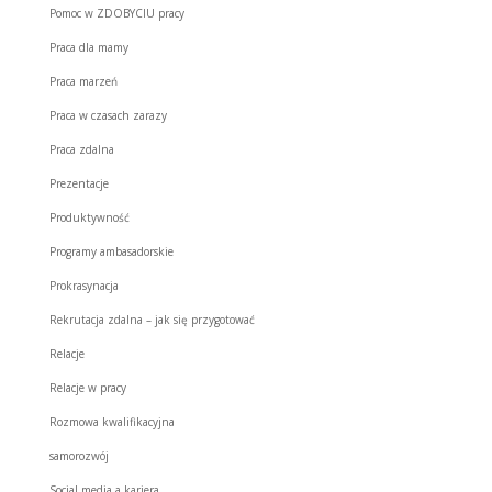
Pomoc w ZDOBYCIU pracy
Praca dla mamy
Praca marzeń
Praca w czasach zarazy
Praca zdalna
Prezentacje
Produktywność
Programy ambasadorskie
Prokrasynacja
Rekrutacja zdalna – jak się przygotować
Relacje
Relacje w pracy
Rozmowa kwalifikacyjna
samorozwój
Social media a kariera