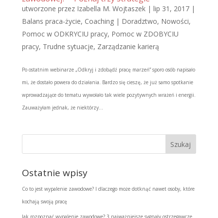
utworzone przez
Izabella M. Wojtaszek
|
lip 31, 2017
|
Balans praca-życie
,
Coaching | Doradztwo
,
Nowości
,
Pomoc w ODKRYCIU pracy
,
Pomoc w ZDOBYCIU
pracy
,
Trudne sytuacje
,
Zarządzanie karierą
Po ostatnim webinarze „Odkryj i zdobądź pracę marzeń” sporo osób napisało
mi, że dostało powera do działania. Bardzo się cieszę, że już samo spotkanie
wprowadzające do tematu wywołało tak wiele pozytywnych wrażeń i energii.
Zauważyłam jednak, że niektórzy...
Ostatnie wpisy
Co to jest wypalenie zawodowe? I dlaczego może dotknąć nawet osoby, które
kochają swoją pracę
Jak rozpoznać wypalenie zawodowe? 3 najważniejsze sygnały ostrzegawcze