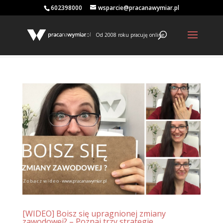
602398000
wsparcie@pracanawymiar.pl
Od 2008 roku pracuję online
[WIDEO] Boisz się upragnionej zmiany
zawodowej? – Poznaj trzy strategie