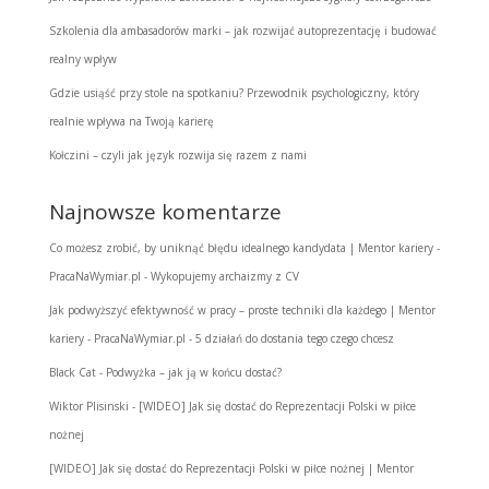
Szkolenia dla ambasadorów marki – jak rozwijać autoprezentację i budować
realny wpływ
Gdzie usiąść przy stole na spotkaniu? Przewodnik psychologiczny, który
realnie wpływa na Twoją karierę
Kołczini – czyli jak język rozwija się razem z nami
Najnowsze komentarze
Co możesz zrobić, by uniknąć błędu idealnego kandydata | Mentor kariery -
PracaNaWymiar.pl
-
Wykopujemy archaizmy z CV
Jak podwyższyć efektywność w pracy – proste techniki dla każdego | Mentor
kariery - PracaNaWymiar.pl
-
5 działań do dostania tego czego chcesz
Black Cat
-
Podwyżka – jak ją w końcu dostać?
Wiktor Plisinski
-
[WIDEO] Jak się dostać do Reprezentacji Polski w piłce
nożnej
[WIDEO] Jak się dostać do Reprezentacji Polski w piłce nożnej | Mentor