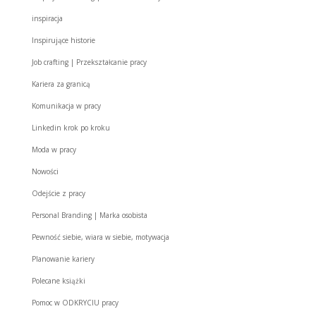
inspiracja
Inspirujące historie
Job crafting | Przekształcanie pracy
Kariera za granicą
Komunikacja w pracy
Linkedin krok po kroku
Moda w pracy
Nowości
Odejście z pracy
Personal Branding | Marka osobista
Pewność siebie, wiara w siebie, motywacja
Planowanie kariery
Polecane książki
Pomoc w ODKRYCIU pracy