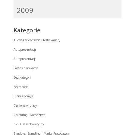
2009
Kategorie
Audyt kariery/życia i testy kariery
Autoprezentacja
Autoprezentacja
Balans praca-życie
Bez kategorii
Bezrobocie
Biznes pomysł
Cenione w pracy
Coaching | Doradztwo
CV i List motywacyjny
Employer Branding | Marka Pracodawcy