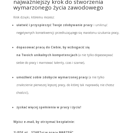
najważniejszy krok do stworzenia
wymarzonego życia zawodowego
Krok dzięki, któremu możesz:
ułatwić i przyspieszyć Twoje zdobywanie pracy
i uniknąć
negatywnych konsekwencji przedłużającego się maratonu szukania pracy,
dopasować pracę do Ciebie, by wzbogacić się
na Twoich unikalnych kompetencjach
(a nie tylko dopasowywać
siebie do pracy i marnować talenty, czas i szanse),
umożliwić sobie zdobycie wymarzonej pracy
(a nie tylko
znalezienie pierwszej lepszej pracy, do której tak naprawdę nie chcesz
chodzić),
zyskać więcej spełnienia w pracy i życiu!
Wpisz e-mail, by otrzymać bezpłatnie:
1)
PDF pt. „STARTuj w pracę MARZEŃ”