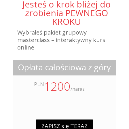
Jesteś o krok bliżej do
zrobienia PEWNEGO
KROKU
Wybrałeś pakiet grupowy
masterclass –
interaktywny kurs
online
Opłata całościowa z góry
1200
PLN
/
naraz
ZAPISZ się TERAZ