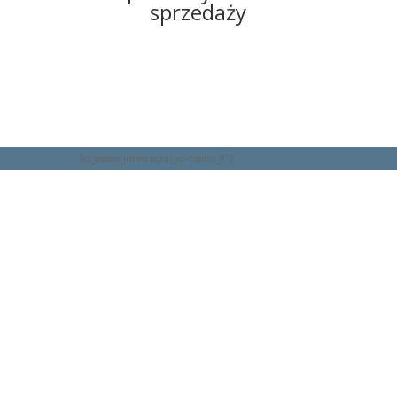
sprzedaży
[et_bloom_inline optin_id="optin_9"]